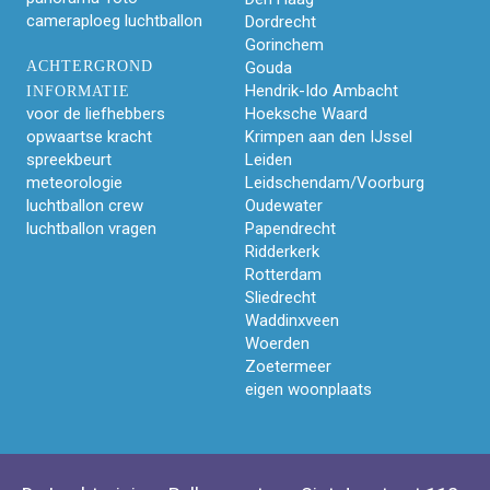
cameraploeg luchtballon
Dordrecht
Gorinchem
ACHTERGROND
Gouda
Hendrik-Ido Ambacht
INFORMATIE
voor de liefhebbers
Hoeksche Waard
opwaartse kracht
Krimpen aan den IJssel
spreekbeurt
Leiden
meteorologie
Leidschendam/Voorburg
luchtballon crew
Oudewater
luchtballon vragen
Papendrecht
Ridderkerk
Rotterdam
Sliedrecht
Waddinxveen
Woerden
Zoetermeer
eigen woonplaats