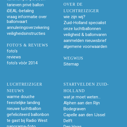
tarieven privé ballon
OVER DE
iDEAL-betaling
LUCHTREIZIGER
vraag informatie over
wie zijn wij?
ballonvaart
Zuid-Holland specialist
annuleringsverzekering
onze luchtballonnen
veiligheidsinstructies
veiligheid & ballonvaren
aanmelden nieuwsbrief
FOTO'S & REVIEWS
algemene voorwaarden
foto's
reviews
WEGWIJS
foto's vòòr 2014
Sitemap
LUCHTREIZIGER
STARTVELDEN ZUID-
NIEUWS
HOLLAND
warme douche
wat je moet weten...
feestelijke landing
Alphen aan den Rijn
nieuwe luchtballon
Bodegraven
gefeliciteerd ballonbon
Capelle aan den IJssel
te gast bij Radio West
Delft
panorama-foto
Den Haag