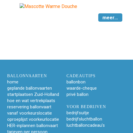
meer...
BALLONVAARTEN
CADEAUTIPS
home
ballonbon
geplande ballonvaarten
waarde-cheque
startplaatsen Zuid-Holland
privé ballon
hoe en wat vertrekplaats
reservering ballonvaart
VOOR BEDRIJVEN
bedrijfsuitje
vanaf voorkeurslocatie
bedrijfsluchtballon
oproeplijst voorkeurlocatie
luchtballoncadeau's
HER-inplannen ballonvaart
tarieven per persoon