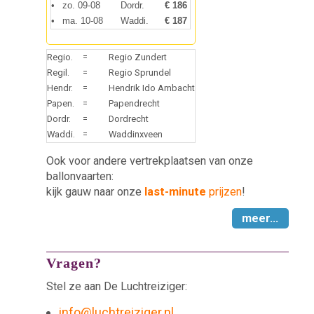
•
zo. 09-08
Dordr.
€ 186
•
ma. 10-08
Waddi.
€ 187
Regio.
=
Regio Zundert
Regil.
=
Regio Sprundel
Hendr.
=
Hendrik Ido Ambacht
Papen.
=
Papendrecht
Dordr.
=
Dordrecht
Waddi.
=
Waddinxveen
Ook voor andere vertrekplaatsen van onze
ballonvaarten:
kijk gauw naar onze
last-minute
prijzen
!
meer...
Vragen?
Stel ze aan De Luchtreiziger:
info@luchtreiziger.nl