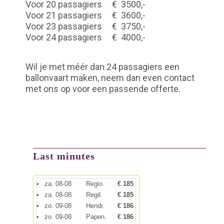
Voor 20 passagiers
€
3500,-
Voor 21 passagiers
€
3600,-
Voor 23 passagiers
€
3750,-
Voor 24 passagiers
€
4000,-
Wil je met méér dan 24 passagiers een
ballonvaart maken, neem dan even contact
met ons op voor een passende offerte.
Last minutes
•
za. 08-08
Regio.
€ 185
•
za. 08-08
Regil.
€ 185
•
zo. 09-08
Hendr.
€ 186
•
zo. 09-08
Papen.
€ 186