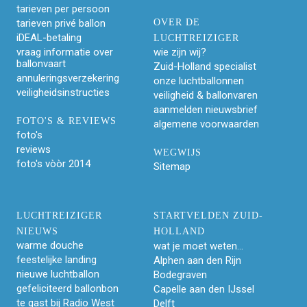
tarieven per persoon
tarieven privé ballon
OVER DE
iDEAL-betaling
LUCHTREIZIGER
vraag informatie over
wie zijn wij?
ballonvaart
Zuid-Holland specialist
annuleringsverzekering
onze luchtballonnen
veiligheidsinstructies
veiligheid & ballonvaren
aanmelden nieuwsbrief
FOTO'S & REVIEWS
algemene voorwaarden
foto's
reviews
WEGWIJS
foto's vòòr 2014
Sitemap
LUCHTREIZIGER
STARTVELDEN ZUID-
NIEUWS
HOLLAND
warme douche
wat je moet weten...
feestelijke landing
Alphen aan den Rijn
nieuwe luchtballon
Bodegraven
gefeliciteerd ballonbon
Capelle aan den IJssel
te gast bij Radio West
Delft