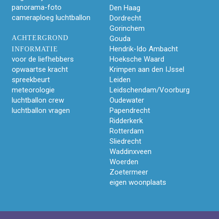
panorama-foto
Den Haag
cameraploeg luchtballon
Dordrecht
Gorinchem
ACHTERGROND
Gouda
Hendrik-Ido Ambacht
INFORMATIE
voor de liefhebbers
Hoeksche Waard
opwaartse kracht
Krimpen aan den IJssel
spreekbeurt
Leiden
meteorologie
Leidschendam/Voorburg
luchtballon crew
Oudewater
luchtballon vragen
Papendrecht
Ridderkerk
Rotterdam
Sliedrecht
Waddinxveen
Woerden
Zoetermeer
eigen woonplaats