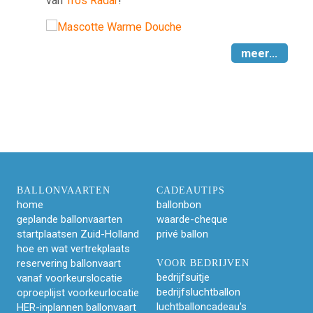
van
Tros Radar
!
meer...
BALLONVAARTEN
CADEAUTIPS
home
ballonbon
geplande ballonvaarten
waarde-cheque
startplaatsen Zuid-Holland
privé ballon
hoe en wat vertrekplaats
reservering ballonvaart
VOOR BEDRIJVEN
bedrijfsuitje
vanaf voorkeurslocatie
bedrijfsluchtballon
oproeplijst voorkeurlocatie
luchtballoncadeau's
HER-inplannen ballonvaart