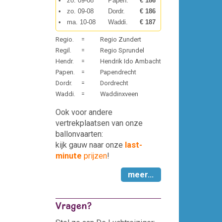
•
zo. 09-08
Papen.
€ 186
•
zo. 09-08
Dordr.
€ 186
•
ma. 10-08
Waddi.
€ 187
Regio.
=
Regio Zundert
Regil.
=
Regio Sprundel
Hendr.
=
Hendrik Ido Ambacht
Papen.
=
Papendrecht
Dordr.
=
Dordrecht
Waddi.
=
Waddinxveen
Ook voor andere
vertrekplaatsen van onze
ballonvaarten:
kijk gauw naar onze
last-
minute
prijzen
!
meer...
Vragen?