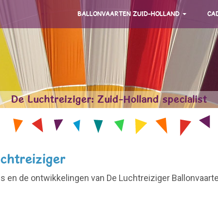
BALLONVAARTEN ZUID-HOLLAND
CA
De Luchtreiziger: Zuid-Holland specialist
chtreiziger
ws en de ontwikkelingen van De Luchtreiziger Ballonvaart