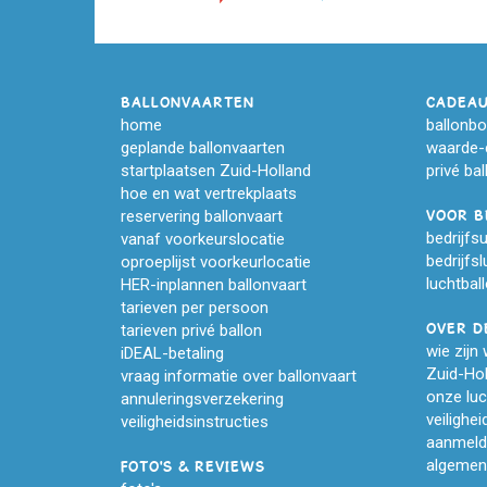
BALLONVAARTEN
CADEAU
home
ballonb
geplande ballonvaarten
waarde-
startplaatsen Zuid-Holland
privé bal
hoe en wat vertrekplaats
reservering ballonvaart
VOOR B
bedrijfsu
vanaf voorkeurslocatie
bedrijfs
oproeplijst voorkeurlocatie
luchtbal
HER-inplannen ballonvaart
tarieven per persoon
tarieven privé ballon
OVER D
wie zijn 
iDEAL-betaling
Zuid-Hol
vraag informatie over ballonvaart
onze luc
annuleringsverzekering
veilighe
veiligheidsinstructies
aanmeld
algemen
FOTO'S & REVIEWS