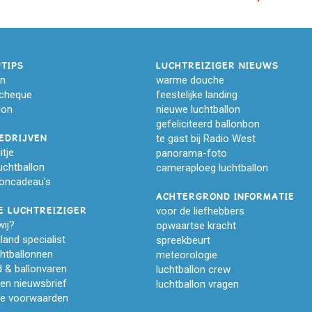
TIPS
LUCHTREIZIGER NIEUWS
on
warme douche
cheque
feestelijke landing
lon
nieuwe luchtballon
gefeliciteerd ballonbon
te gast bij Radio West
EDRIJVEN
itje
panorama-foto
luchtballon
cameraploeg luchtballon
loncadeau's
ACHTERGROND INFORMATIE
voor de liefhebbers
E LUCHTREIZIGER
wij?
opwaartse kracht
land specialist
spreekbeurt
htballonnen
meteorologie
id & ballonvaren
luchtballon crew
en nieuwsbrief
luchtballon vragen
e voorwaarden