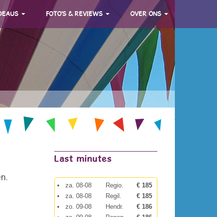
DEAUS
FOTO'S & REVIEWS
OVER ONS
Last minutes
en.
•
za. 08-08
Regio.
€ 185
•
za. 08-08
Regil.
€ 185
•
zo. 09-08
Hendr.
€ 186