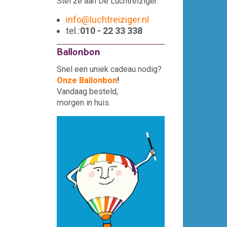
Stel ze aan De Luchtreiziger:
info@luchtreiziger.nl
tel.:
010 - 22 33 338
Ballonbon
Snel een uniek cadeau nodig?
Onze Ballonbon
!
Vandaag besteld,
morgen in huis.