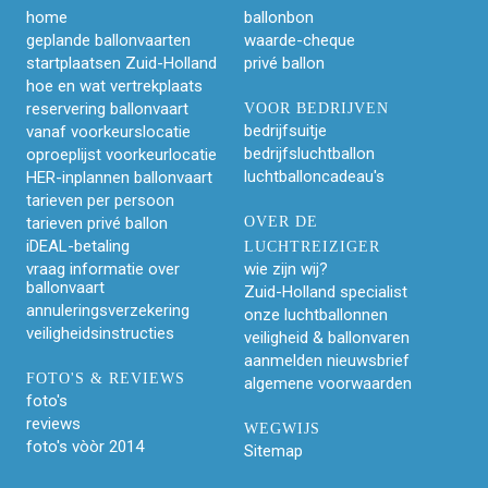
home
ballonbon
geplande ballonvaarten
waarde-cheque
startplaatsen Zuid-Holland
privé ballon
hoe en wat vertrekplaats
reservering ballonvaart
VOOR BEDRIJVEN
bedrijfsuitje
vanaf voorkeurslocatie
bedrijfsluchtballon
oproeplijst voorkeurlocatie
luchtballoncadeau's
HER-inplannen ballonvaart
tarieven per persoon
tarieven privé ballon
OVER DE
iDEAL-betaling
LUCHTREIZIGER
vraag informatie over
wie zijn wij?
ballonvaart
Zuid-Holland specialist
annuleringsverzekering
onze luchtballonnen
veiligheidsinstructies
veiligheid & ballonvaren
aanmelden nieuwsbrief
FOTO'S & REVIEWS
algemene voorwaarden
foto's
reviews
WEGWIJS
foto's vòòr 2014
Sitemap