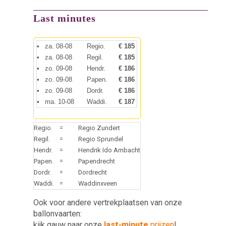
Last minutes
•
za. 08-08
Regio.
€ 185
•
za. 08-08
Regil.
€ 185
•
zo. 09-08
Hendr.
€ 186
•
zo. 09-08
Papen.
€ 186
•
zo. 09-08
Dordr.
€ 186
•
ma. 10-08
Waddi.
€ 187
Regio.
=
Regio Zundert
Regil.
=
Regio Sprundel
Hendr.
=
Hendrik Ido Ambacht
Papen.
=
Papendrecht
Dordr.
=
Dordrecht
Waddi.
=
Waddinxveen
Ook voor andere vertrekplaatsen van onze
ballonvaarten:
kijk gauw naar onze
last-minute
prijzen
!