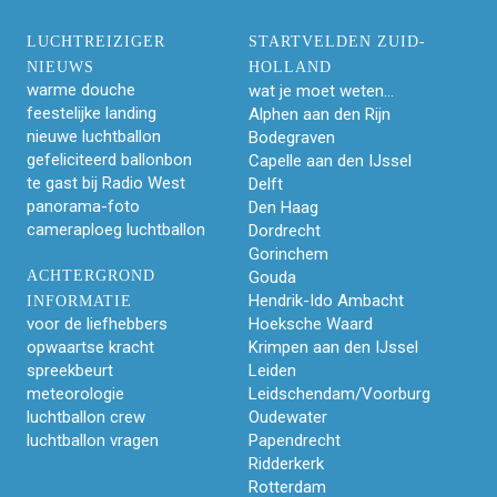
LUCHTREIZIGER
STARTVELDEN ZUID-
NIEUWS
HOLLAND
warme douche
wat je moet weten...
feestelijke landing
Alphen aan den Rijn
nieuwe luchtballon
Bodegraven
gefeliciteerd ballonbon
Capelle aan den IJssel
te gast bij Radio West
Delft
panorama-foto
Den Haag
cameraploeg luchtballon
Dordrecht
Gorinchem
ACHTERGROND
Gouda
Hendrik-Ido Ambacht
INFORMATIE
voor de liefhebbers
Hoeksche Waard
opwaartse kracht
Krimpen aan den IJssel
spreekbeurt
Leiden
meteorologie
Leidschendam/Voorburg
luchtballon crew
Oudewater
luchtballon vragen
Papendrecht
Ridderkerk
Rotterdam