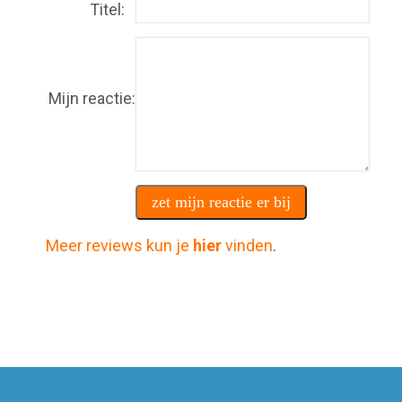
Titel:
Mijn reactie:
zet mijn reactie er bij
Meer reviews kun je
hier
vinden
.