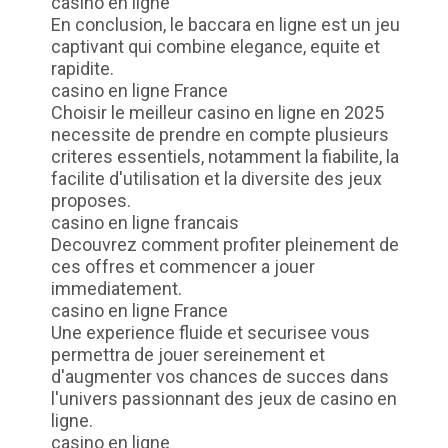
casino en ligne
En conclusion, le baccara en ligne est un jeu
captivant qui combine elegance, equite et
rapidite.
casino en ligne France
Choisir le meilleur casino en ligne en 2025
necessite de prendre en compte plusieurs
criteres essentiels, notamment la fiabilite, la
facilite d'utilisation et la diversite des jeux
proposes.
casino en ligne francais
Decouvrez comment profiter pleinement de
ces offres et commencer a jouer
immediatement.
casino en ligne France
Une experience fluide et securisee vous
permettra de jouer sereinement et
d'augmenter vos chances de succes dans
l'univers passionnant des jeux de casino en
ligne.
casino en ligne