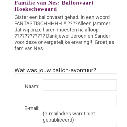
Familie van Nes: Ballonvaart
Hoekschewaard
Gister een ballonvaart gehad. In een woord
FANTASTISCHHHHH!!! ????Alleen jammer
dat wij onze haren moesten na afloop
???????????? Dankjewel Jeroen en Sander
voor deze onvergetelijke ervaring!!! Groetjes
fam van Nes
Wat was jouw ballon-avontuur?
Naam:
E-mail:
(e-mailadres wordt niet
gepubliceerd)