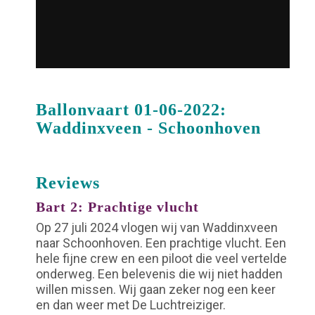
Ballonvaart 01-06-2022:
Waddinxveen - Schoonhoven
Reviews
Bart 2: Prachtige vlucht
Op 27 juli 2024 vlogen wij van Waddinxveen
naar Schoonhoven. Een prachtige vlucht. Een
hele fijne crew en een piloot die veel vertelde
onderweg. Een belevenis die wij niet hadden
willen missen. Wij gaan zeker nog een keer
en dan weer met De Luchtreiziger.